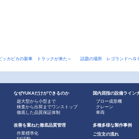
ピッカピカの新車 トラックが来た～
話題の場所 レゴランドへＧ
なぜYUKAだけができるのか
国内屈指の設備ライン
超大型から小型まで
ブロー成形機
検査から出荷までワンストップ
クレーン
徹底した品質保証体制
車両
改善を重ねた徹底品質管理
多種多様な製作事例
作業標準化
ご注文の流れ
5S活動