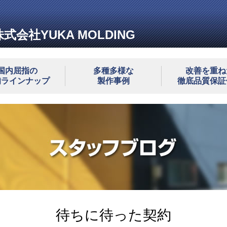
株式会社YUKA MOLDING
国内屈指の
多種多様な
改善を重ね
備ラインナップ
製作事例
徹底品質保証
待ちに待った契約