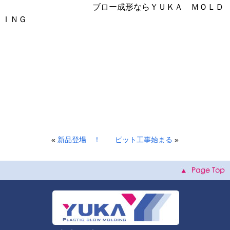
ブロー成形ならＹＵＫＡ ＭＯＬＤ
ＩＮＧ
«
新品登場 ！
ピット工事始まる
»