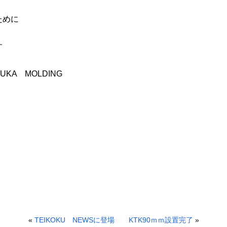
ために
す
MOLDING
«
TEIKOKU NEWSに登場
KTK90ｍｍ設置完了
»