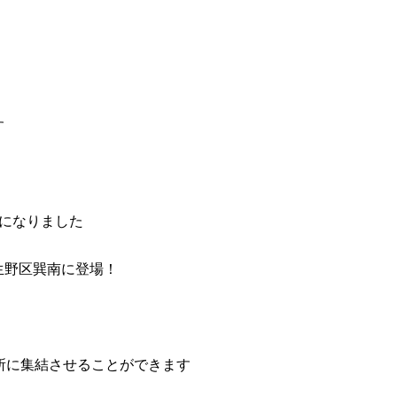
す
になりました
生野区巽南に登場！
所に集結させることができます