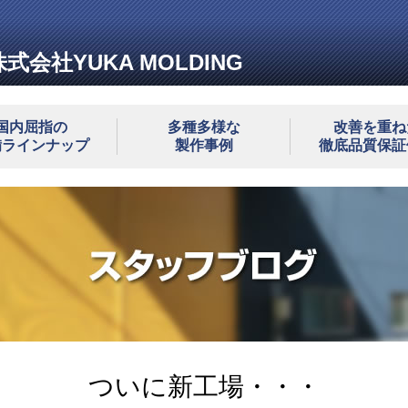
株式会社YUKA MOLDING
国内屈指の
多種多様な
改善を重ね
備ラインナップ
製作事例
徹底品質保証
ついに新工場・・・