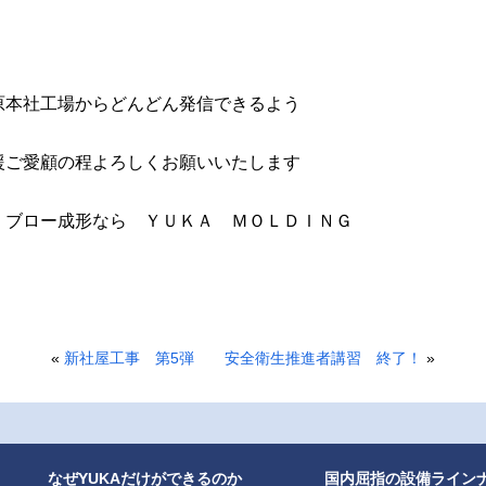
原本社工場からどんどん発信できるよう
援ご愛顧の程よろしくお願いいたします
ＹＵＫＡ ＭＯＬＤＩＮＧ
«
新社屋工事 第5弾
安全衛生推進者講習 終了！
»
なぜYUKAだけができるのか
国内屈指の設備ライン