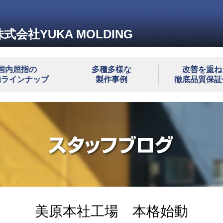
株式会社YUKA MOLDING
国内屈指の
多種多様な
改善を重ね
備ラインナップ
製作事例
徹底品質保証
美原本社工場 本格始動