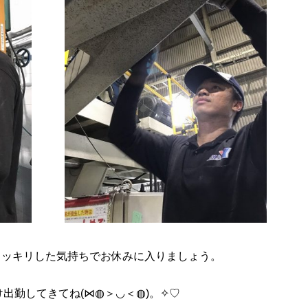
スッキリした気持ちでお休みに入りましょう。
出勤してきてね(⋈◍＞◡＜◍)。✧♡