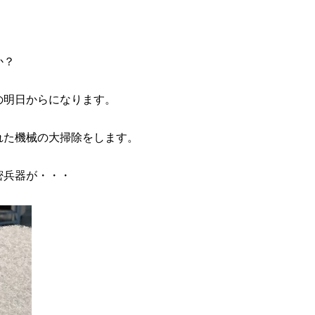
か？
の明日からになります。
れた機械の大掃除をします。
密兵器が・・・