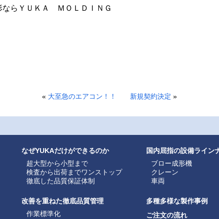
ＫＡ ＭＯＬＤＩＮＧ
«
大至急のエアコン！！
新規契約決定
»
なぜYUKAだけができるのか
国内屈指の設備ライン
超大型から小型まで
ブロー成形機
検査から出荷までワンストップ
クレーン
徹底した品質保証体制
車両
改善を重ねた徹底品質管理
多種多様な製作事例
作業標準化
ご注文の流れ