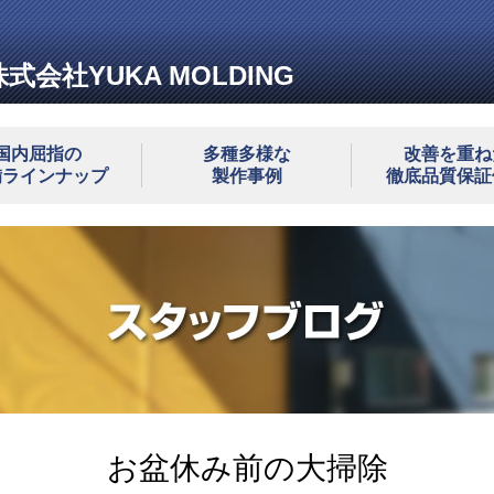
株式会社YUKA MOLDING
国内屈指の
多種多様な
改善を重ね
備ラインナップ
製作事例
徹底品質保証
お盆休み前の大掃除